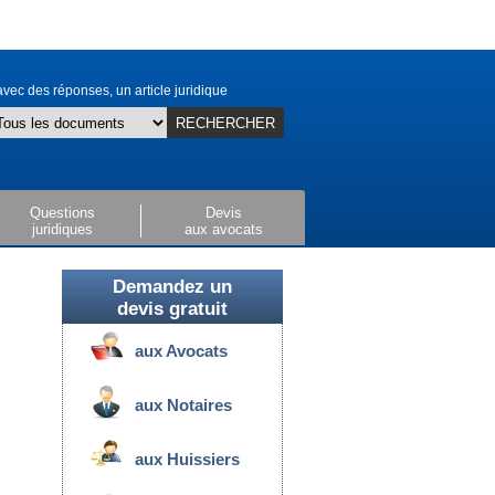
vec des réponses, un article juridique
RECHERCHER
Questions
Devis
juridiques
aux avocats
Demandez un
devis gratuit
aux Avocats
aux Notaires
aux Huissiers