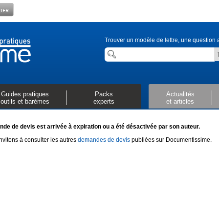
Trouver un modèle de lettre, une question a
Guides pratiques
Packs
Actualités
outils et barèmes
experts
et articles
de de devis est arrivée à expiration ou a été désactivée par son auteur.
vitons à consulter les autres
demandes de devis
publiées sur Documentissime.