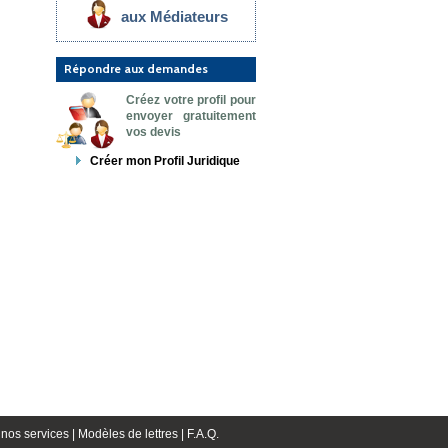
aux Médiateurs
Répondre aux demandes
Créez votre profil pour
envoyer gratuitement
vos devis
Créer mon Profil Juridique
nos services |
Modèles de lettres |
F.A.Q.